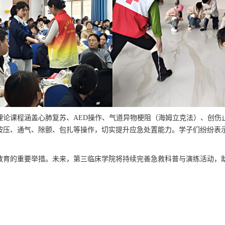
理论课程
涵盖
心肺复苏、
AED
操作、气道异物梗阻（海姆立克法）、创伤
按压、通气、除颤、包扎等
操作
，切实提升应急处置能力。
学子们
纷纷表
教育的重要举措
。未来，第三临床学院将持续完善急救
科普与演练活动
，