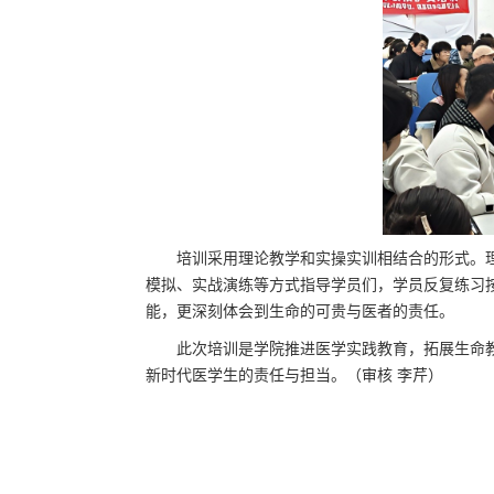
培训采用理论教学
和
实操实训
相结合的形式
。
模拟、实战演练等方式指导学员们，学
员反复练习
能，
更
深刻体会到生命的可贵与医者的责任
。
此次培训是学院推进医学实践教育
，
拓展生命
新时代医学生的责任与担当。（审
核 李芹
）